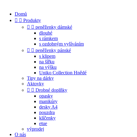
Domů


Produkty


peněženky dámské
dlouhé
s rámkem
s ozdobným vyšíváním


peněženky pánské
s klipem
na šířku
na výšku
Uniko Collection Hnědé
Tipy na dárky
Aktovky


Drobné doplňky
opasky
manikúry
desky A4
pouzdra
klíčenky
etue
výprodej
O nás