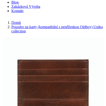
Blog
Zakázková Výroba
Kontakt
Domů
Pouzdro na karty (kompatibilní s peněženkou Oldboy) Uniko
collection