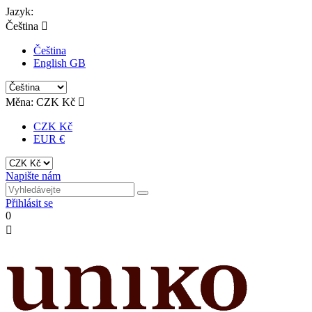
Jazyk:
Čeština

Čeština
English GB
Měna:
CZK Kč

CZK Kč
EUR €
Napište nám
Přihlásit se
0
